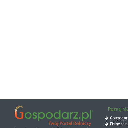
Poznaj ró
Gospodars
Firmy roln