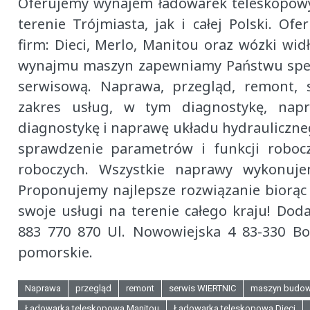
Oferujemy wynajem ładowarek teleskopow
terenie Trójmiasta, jak i całej Polski. 
firm: Dieci, Merlo, Manitou oraz wózki wi
wynajmu maszyn zapewniamy Państwu specja
serwisową. Naprawa, przegląd, remont, 
zakres usług, w tym diagnostykę, napr
diagnostykę i naprawę układu hydrauliczne
sprawdzenie parametrów i funkcji roboc
roboczych. Wszystkie naprawy wykonuj
Proponujemy najlepsze rozwiązanie biorąc 
swoje usługi na terenie całego kraju! Doda
883 770 870 Ul. Nowowiejska 4 83-330 Bo
pomorskie.
Naprawa
przegląd
remont
serwis WIERTNIC
maszyn budow
Ładowarka teleskopowa Manitou
Ładowarka teleskopowa Dieci