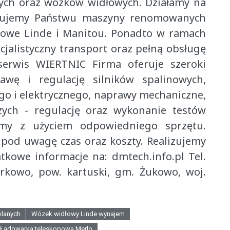
ych oraz wózków widłowych. Działamy na
Oferujemy Państwu maszyny renomowanych
dłowe Linde i Manitou. Ponadto w ramach
listyczny transport oraz pełną obsługę
serwis WIERTNIC Firma oferuje szeroki
awę i regulację silników spalinowych,
go i elektrycznego, naprawy mechaniczne,
zych - regulację oraz wykonanie testów
emy z użyciem odpowiedniego sprzętu.
pod uwagę czas oraz koszty. Realizujemy
tkowe informacje na: dmtech.info.pl Tel.
rkowo, pow. kartuski, gm. Żukowo, woj.
lanych
Wózek widłowy Linde wynajem
Ładowarka teleskopowa Merlo