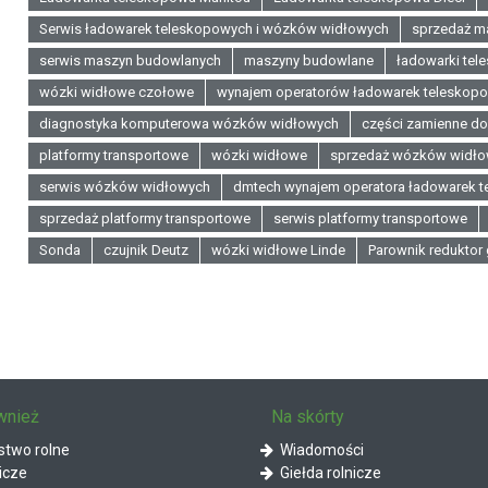
Serwis ładowarek teleskopowych i wózków widłowych
sprzedaż m
serwis maszyn budowlanych
maszyny budowlane
ładowarki te
wózki widłowe czołowe
wynajem operatorów ładowarek teleskop
diagnostyka komputerowa wózków widłowych
części zamienne d
platformy transportowe
wózki widłowe
sprzedaż wózków widło
serwis wózków widłowych
dmtech wynajem operatora ładowarek 
sprzedaż platformy transportowe
serwis platformy transportowe
Sonda
czujnik Deutz
wózki widłowe Linde
Parownik reduktor 
wnież
Na skórty
two rolne
Wiadomości
icze
Giełda rolnicze