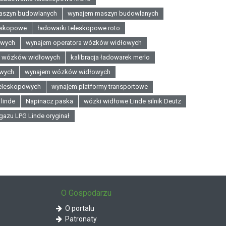
aszyn budowlanych
wynajem maszyn budowlanych
leskopowe
ładowarki teleskopowe roto
owych
wynajem operatora wózków widłowych
o wózków widłowych
kalibracja ładowarek merlo
wych
wynajem wózków widłowych
teleskopowych
wynajem platformy transportowe
linde
Napinacz paska
wózki widłowe Linde silnik Deutz
gazu LPG Linde oryginał
O Gospodarzu
O portalu
Patronaty